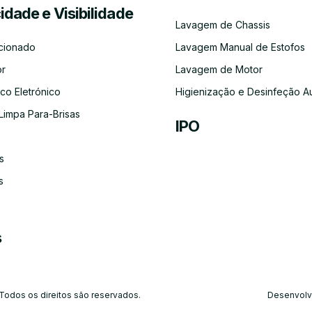
cidade e Visibilidade
Serviço
Lubrificação
Inspeção
Escovas
Filtros
Emissõe
Lavagem de Chassis
de
Automóvel
Limpa
de
Recolha
Para-
Gases
cionado
Lavagem Manual de Estofos
e
Brisas
(CO)
Entrega
or
Lavagem de Motor
do
Carro
co Eletrónico
Higienização e Desinfeção A
Limpa Para-Brisas
IPO
s
Ar-
Condicionado
s
s
 Todos os direitos são reservados.
Desenvolv