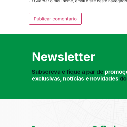
Guardar o meu nome, email e site neste navegado
Newsletter
Subscreva e fique a par de
promoçõ
exclusivas, notícias e novidades
do