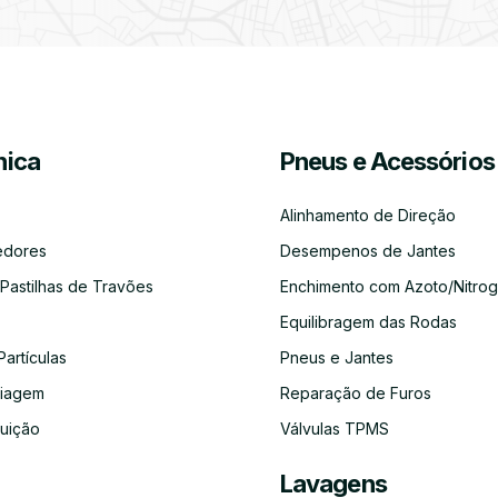
Partículas
Desinfeção
Azoto/Nitrogénio
Jantes
Automóvel
ica
Pneus e Acessórios
Equilibragem
Desempeno
Escapes
Kit
Kit
Diagnóst
das
de
Embraiagem
Distribuição
Eletróni
Rodas
Jantes
Alinhamento de Direção
edores
Desempenos de Jantes
 Pastilhas de Travões
Enchimento com Azoto/Nitrog
Equilibragem das Rodas
Auto-
Alinhamento
Alternador
ADBLUE
Limpeza
Faróis
Rádios
de
do
Partículas
Pneus e Jantes
Direção
Circuito
de
aiagem
Reparação de Furos
Refrigeração
buição
Válvulas TPMS
Lavagens