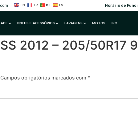
.com
Horário de Func
EN
FR
PT
ES
IDADE
PNEUS E ACESSÓRIOS
LAVAGENS
MOTOS
IPO
S 2012 – 205/50R17 9
Campos obrigatórios marcados com
*