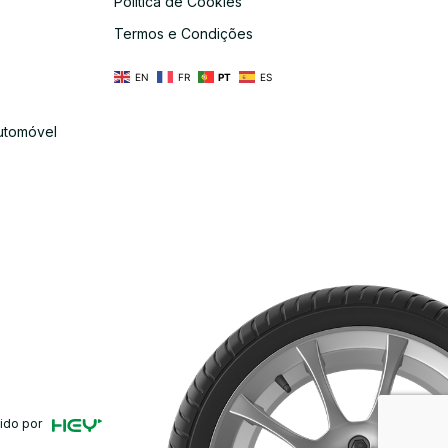
Política de Cookies
s
Termos e Condições
EN
FR
PT
ES
utomóvel
ido por