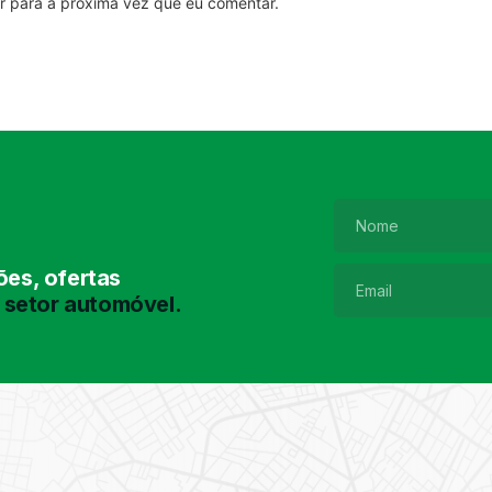
r para a próxima vez que eu comentar.
es, ofertas
 setor automóvel.
Pesquisa de
Pneus
Encontre o pneu