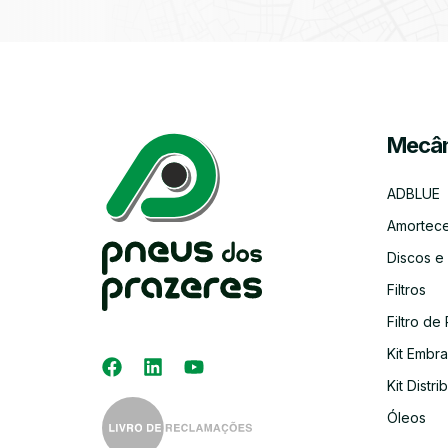
Mecân
ADBLUE
Amortec
Discos e
Filtros
Filtro de 
Kit Embr
Kit Distri
Óleos