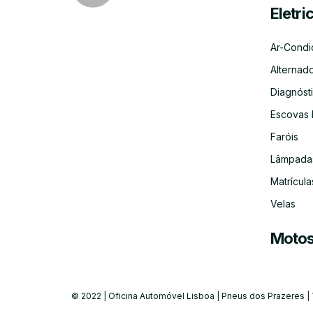
Eletri
Ar-Condi
Alternad
Diagnósti
Escovas 
Faróis
Lâmpada
Matrícula
Velas
Moto
© 2022 | Oficina Automóvel Lisboa | Pneus dos Prazeres |