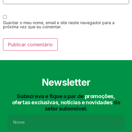
Guardar o meu nome, email e site neste navegador para a
próxima vez que eu comentar.
Lavagem Manual
Lavagem de Motor
com Aspiração e de
Interiores
Newsletter
Subscreva e fique a par de
promoções,
ofertas exclusivas, notícias e novidades
do
setor automóvel.
Lavagem de Chassis
Matrículas