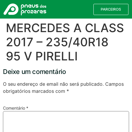
PARCEIROS
MERCEDES A CLASS
2017 – 235/40R18
95 V PIRELLI
Deixe um comentário
O seu endereço de email não será publicado.
Campos
obrigatórios marcados com
*
Válvulas TPMS
Reparação de Furos
Pesquisa de Pneus
Comentário
*
Encontre o pneu correto para a sua
viatura