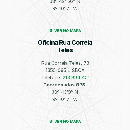
38º 42’ 56’’ N
9º 10’ 7’’ W
Enchimento de
Pneus e Jantes
Azoto/Nitrogénio
VER NO MAPA
Oficina Rua Correia
Teles
Rua Correia Teles, 73
1350-095 LISBOA
Equilibragem das
Desempeno de
Rodas
Jantes
Telefone:
213 884 451
Coordenadas GPS:
38º 43’9’’ N
9º 10’ 7’’ W
VER NO MAPA
Escapes
Kit Embraiagem