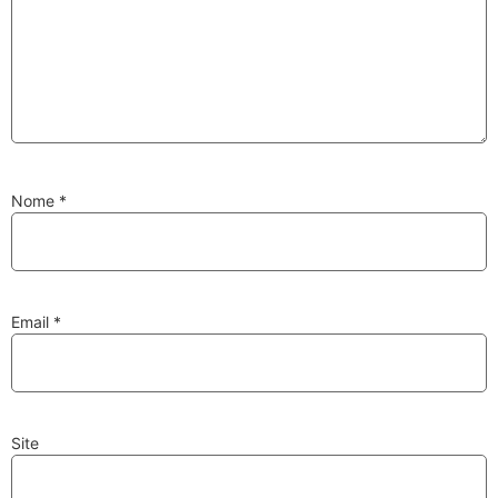
Substituição de
Reparação de
Injetores
Turbos
Nome
*
PESQUISAR
Velas
Lâmpadas
Email
*
Site
Discos e Pastilhas
Amortecedores
de Travões