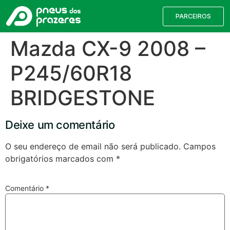
PARCEIROS
Mazda CX-9 2008 –
P245/60R18
BRIDGESTONE
Deixe um comentário
O seu endereço de email não será publicado.
Campos
obrigatórios marcados com
*
Válvulas TPMS
Reparação de Furos
Pesquisa de Pneus
Comentário
*
Encontre o pneu correto para a sua
viatura