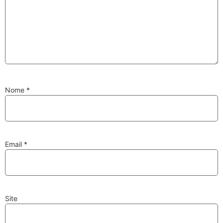
Substituição de
Reparação de
Injetores
Turbos
Nome
*
PESQUISAR
Velas
Lâmpadas
Email
*
Site
Discos e Pastilhas
Amortecedores
de Travões