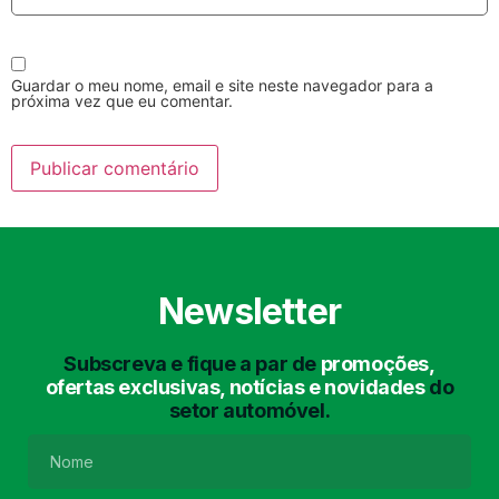
Guardar o meu nome, email e site neste navegador para a
próxima vez que eu comentar.
Lavagem Manual
Lavagem de Motor
com Aspiração e de
Interiores
Newsletter
Subscreva e fique a par de
promoções,
ofertas exclusivas, notícias e novidades
do
setor automóvel.
Lavagem de Chassis
Matrículas