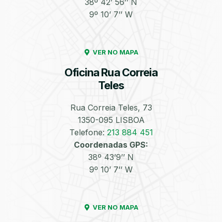
38º 42’ 56’’ N
9º 10’ 7’’ W
Enchimento de
Pneus e Jantes
Azoto/Nitrogénio
VER NO MAPA
Oficina Rua Correia
Teles
Rua Correia Teles, 73
1350-095 LISBOA
Equilibragem das
Desempeno de
Rodas
Jantes
Telefone:
213 884 451
Coordenadas GPS:
38º 43’9’’ N
9º 10’ 7’’ W
VER NO MAPA
Escapes
Kit Embraiagem