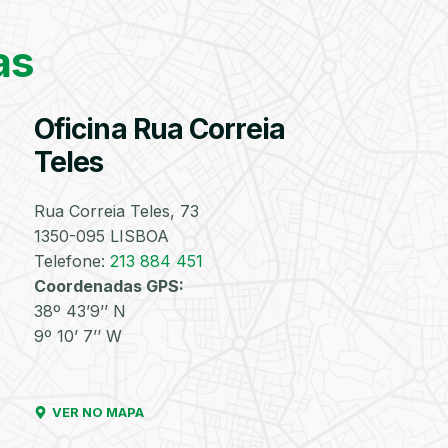
Encontre o pneu
correto para a sua
as
viatura
Válvulas
Reparação
Substituição
Reparação
Velas
Lâmpad
Oficina Rua Correia
TPMS
de
de
de
Furos
Injetores
Turbos
Teles
PESQUISAR
Rua Correia Teles, 73
1350-095 LISBOA
Discos
Amortecedores
Lavagem
Lavagem
Lavagem
Matrícul
Telefone:
213 884 451
e
Manual
de
de
Coordenadas GPS:
Pastilhas
com
Motor
Chassis
de
Aspiração
38º 43’9’’ N
Travões
e de
9º 10’ 7’’ W
Interiores
VER NO MAPA