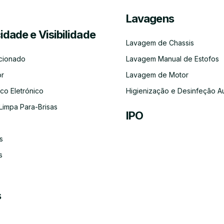
Lavagens
Serviço
Lubrificação
Inspeção
Escovas
Filtros
Emissõe
cidade e Visibilidade
de
Automóvel
Limpa
de
Recolha
Para-
Gases
Lavagem de Chassis
e
Brisas
(CO)
Entrega
cionado
Lavagem Manual de Estofos
do
Carro
or
Lavagem de Motor
co Eletrónico
Higienização e Desinfeção A
Limpa Para-Brisas
IPO
Ar-
s
Condicionado
s
s