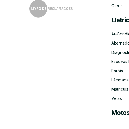
Óleos
Eletri
Ar-Condi
Alternad
Diagnósti
Escovas 
Faróis
Lâmpada
Matrícula
Velas
Moto