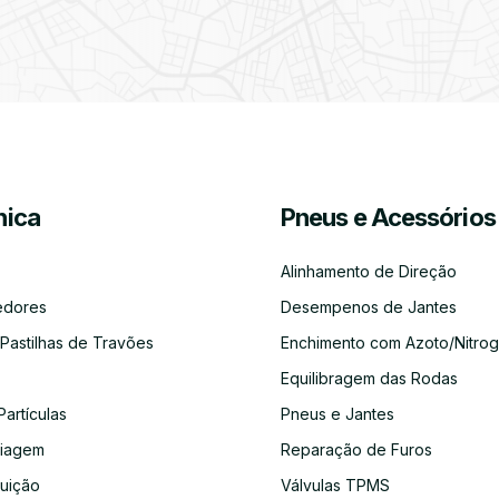
Filtro
Óleos
Bate-
Higienização
Enchimento
Pneus
de
Chapas
e
de
e
Partículas
Desinfeção
Azoto/Nitrogénio
Jantes
Automóvel
Equilibragem
Desempeno
Escapes
Kit
Kit
Diagnóst
das
de
Embraiagem
Distribuição
Eletróni
ica
Pneus e Acessórios
Rodas
Jantes
Alinhamento de Direção
edores
Desempenos de Jantes
 Pastilhas de Travões
Enchimento com Azoto/Nitrog
Auto-
Alinhamento
Alternador
ADBLUE
Limpeza
Faróis
Rádios
de
do
Equilibragem das Rodas
Direção
Circuito
de
Partículas
Pneus e Jantes
Refrigeração
aiagem
Reparação de Furos
buição
Válvulas TPMS