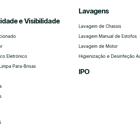
Lavagens
Serviço
Lubrificação
Inspeção
Escovas
Filtros
Emissõe
cidade e Visibilidade
de
Automóvel
Limpa
de
Recolha
Para-
Gases
Lavagem de Chassis
e
Brisas
(CO)
Entrega
cionado
Lavagem Manual de Estofos
do
Carro
or
Lavagem de Motor
co Eletrónico
Higienização e Desinfeção A
Limpa Para-Brisas
IPO
Ar-
s
Condicionado
s
s