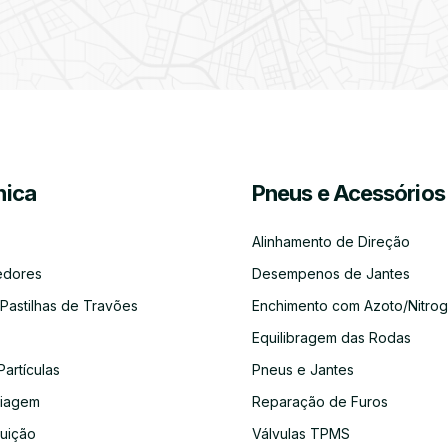
Filtro
Óleos
Bate-
Higienização
Enchimento
Pneus
de
Chapas
e
de
e
Partículas
Desinfeção
Azoto/Nitrogénio
Jantes
Automóvel
Equilibragem
Desempeno
Escapes
Kit
Kit
Diagnóst
das
de
Embraiagem
Distribuição
Eletróni
ica
Pneus e Acessórios
Rodas
Jantes
Alinhamento de Direção
edores
Desempenos de Jantes
 Pastilhas de Travões
Enchimento com Azoto/Nitrog
Auto-
Alinhamento
Alternador
ADBLUE
Limpeza
Faróis
Rádios
de
do
Equilibragem das Rodas
Direção
Circuito
de
Partículas
Pneus e Jantes
Refrigeração
aiagem
Reparação de Furos
buição
Válvulas TPMS