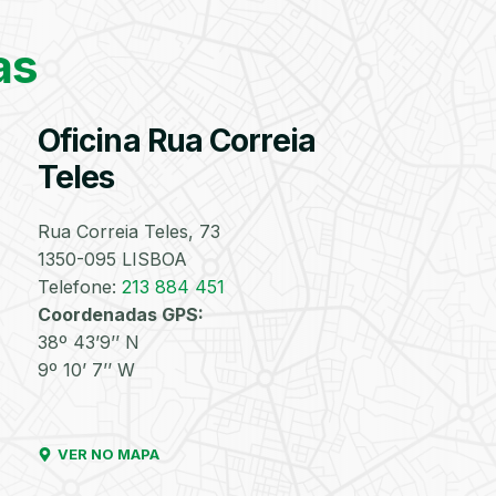
Encontre o pneu
correto para a sua
as
viatura
Válvulas
Reparação
Substituição
Reparação
Velas
Lâmpad
Oficina Rua Correia
TPMS
de
de
de
Furos
Injetores
Turbos
Teles
PESQUISAR
Rua Correia Teles, 73
1350-095 LISBOA
Discos
Amortecedores
Lavagem
Lavagem
Lavagem
Matrícul
Telefone:
213 884 451
e
Manual
de
de
Coordenadas GPS:
Pastilhas
com
Motor
Chassis
de
Aspiração
38º 43’9’’ N
Travões
e de
9º 10’ 7’’ W
Interiores
VER NO MAPA