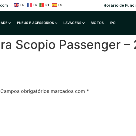
.com
Horário de Func
EN
FR
PT
ES
IDADE
PNEUS E ACESSÓRIOS
LAVAGENS
MOTOS
IPO
a Scopio Passenger –
Campos obrigatórios marcados com
*