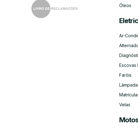
Óleos
Eletri
Ar-Condi
Alternad
Diagnósti
Escovas 
Faróis
Lâmpada
Matrícula
Velas
Moto