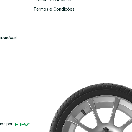
s
Termos e Condições
utomóvel
ido por