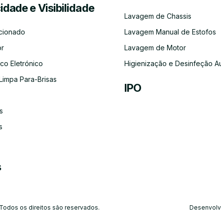
cidade e Visibilidade
Serviço
Lubrificação
Inspeção
Escovas
Filtros
Emissõe
Lavagem de Chassis
de
Automóvel
Limpa
de
Recolha
Para-
Gases
cionado
Lavagem Manual de Estofos
e
Brisas
(CO)
Entrega
or
Lavagem de Motor
do
Carro
co Eletrónico
Higienização e Desinfeção A
Limpa Para-Brisas
IPO
s
Ar-
Condicionado
s
s
 Todos os direitos são reservados.
Desenvolv