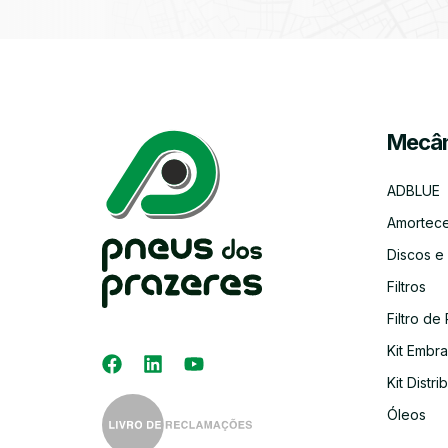
Mecân
ADBLUE
Amortec
Discos e
Filtros
Filtro de 
Kit Embr
Kit Distri
Óleos