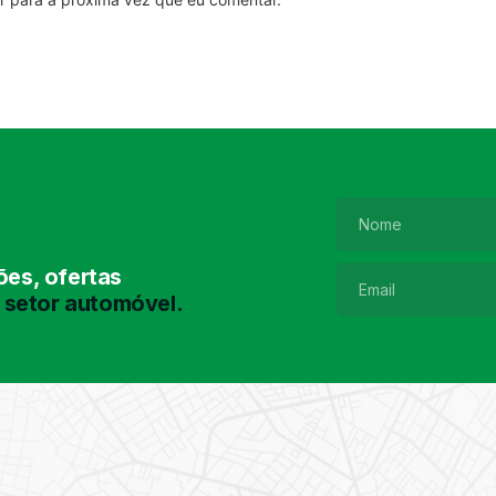
es, ofertas
 setor automóvel.
Pesquisa de
Pneus
Encontre o pneu