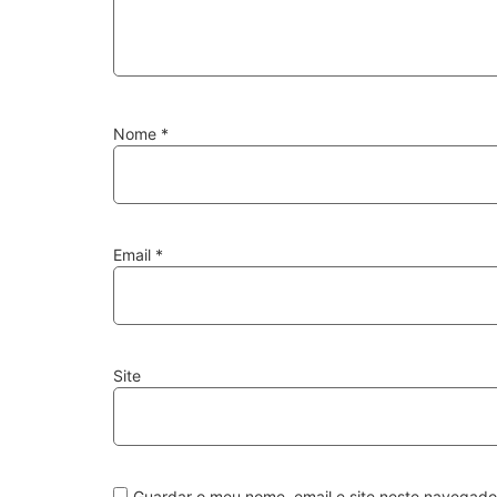
Nome
*
Email
*
Site
Guardar o meu nome, email e site neste navegado