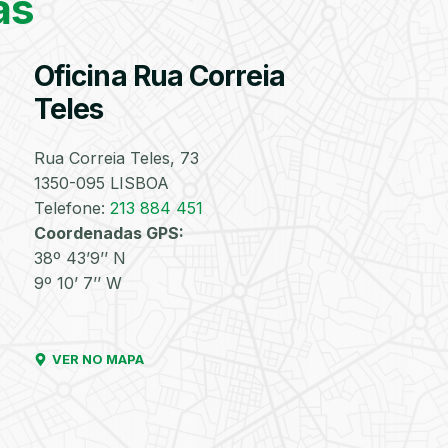
as
correto para a sua
viatura
Oficina Rua Correia
Válvulas
Reparação
Substituição
Reparação
Velas
Lâmpad
TPMS
de
de
de
Teles
Furos
Injetores
Turbos
Rua Correia Teles, 73
PESQUISAR
1350-095 LISBOA
Telefone:
213 884 451
Discos
Amortecedores
Lavagem
Lavagem
Lavagem
Matrícul
Coordenadas GPS:
e
Manual
de
de
38º 43’9’’ N
Pastilhas
com
Motor
Chassis
de
Aspiração
9º 10’ 7’’ W
Travões
e de
Interiores
VER NO MAPA
Filtro
Óleos
Bate-
Higienização
Enchimento
Pneus
de
Chapas
e
de
e