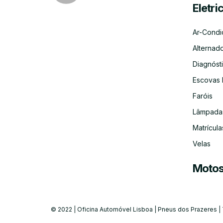
Eletri
Ar-Condi
Alternad
Diagnósti
Escovas 
Faróis
Lâmpada
Matrícula
Velas
Moto
© 2022 | Oficina Automóvel Lisboa | Pneus dos Prazeres |