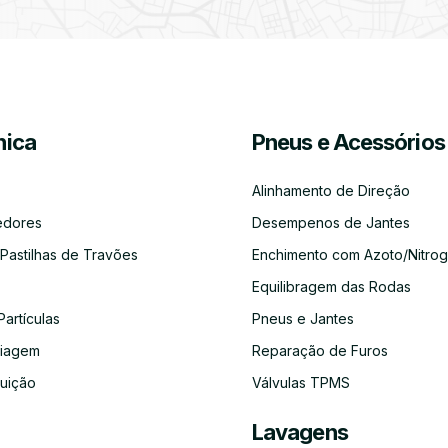
Partículas
Desinfeção
Azoto/Nitrogénio
Jantes
Automóvel
ica
Pneus e Acessórios
Equilibragem
Desempeno
Escapes
Kit
Kit
Diagnóst
das
de
Embraiagem
Distribuição
Eletróni
Rodas
Jantes
Alinhamento de Direção
edores
Desempenos de Jantes
 Pastilhas de Travões
Enchimento com Azoto/Nitrog
Equilibragem das Rodas
Auto-
Alinhamento
Alternador
ADBLUE
Limpeza
Faróis
Rádios
de
do
Partículas
Pneus e Jantes
Direção
Circuito
de
aiagem
Reparação de Furos
Refrigeração
buição
Válvulas TPMS
Lavagens