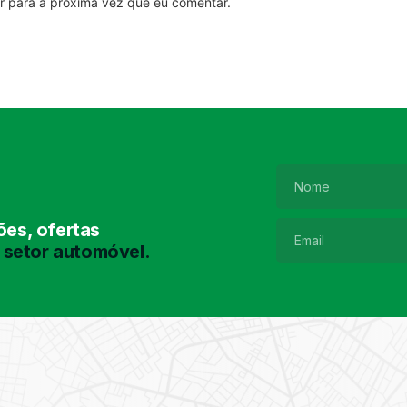
r para a próxima vez que eu comentar.
es, ofertas
 setor automóvel.
Pesquisa de
Pneus
Encontre o pneu