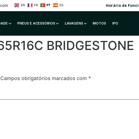
.com
Horário de Func
EN
FR
PT
ES
IDADE
PNEUS E ACESSÓRIOS
LAVAGENS
MOTOS
IPO
5/65R16C BRIDGESTONE
Campos obrigatórios marcados com
*