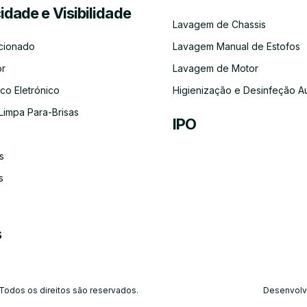
cidade e Visibilidade
Serviço
Lubrificação
Inspeção
Escovas
Filtros
Emissõe
Lavagem de Chassis
de
Automóvel
Limpa
de
Recolha
Para-
Gases
cionado
Lavagem Manual de Estofos
e
Brisas
(CO)
Entrega
or
Lavagem de Motor
do
Carro
co Eletrónico
Higienização e Desinfeção A
Limpa Para-Brisas
IPO
s
Ar-
Condicionado
s
s
 Todos os direitos são reservados.
Desenvolv