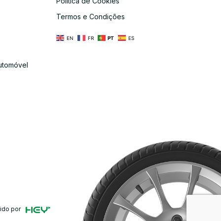
Política de Cookies
s
Termos e Condições
EN
FR
PT
ES
utomóvel
ido por