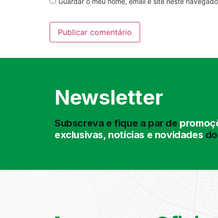
Guardar o meu nome, email e site neste navegado
Newsletter
Subscreva e fique a par de
promoçõ
exclusivas, notícias e novidades
do