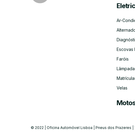
Eletri
Ar-Condi
Alternad
Diagnósti
Escovas 
Faróis
Lâmpada
Matrícula
Velas
Moto
© 2022 | Oficina Automóvel Lisboa | Pneus dos Prazeres |