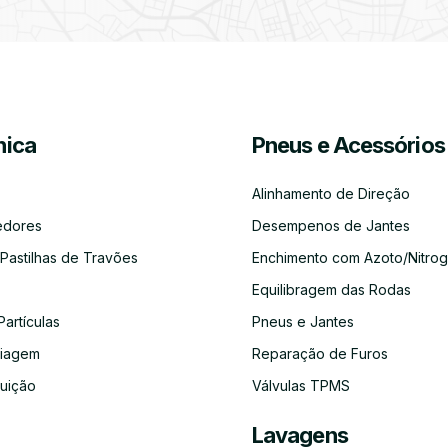
Partículas
Desinfeção
Azoto/Nitrogénio
Jantes
Automóvel
ica
Pneus e Acessórios
Equilibragem
Desempeno
Escapes
Kit
Kit
Diagnóst
das
de
Embraiagem
Distribuição
Eletróni
Rodas
Jantes
Alinhamento de Direção
edores
Desempenos de Jantes
 Pastilhas de Travões
Enchimento com Azoto/Nitrog
Equilibragem das Rodas
Auto-
Alinhamento
Alternador
ADBLUE
Limpeza
Faróis
Rádios
de
do
Partículas
Pneus e Jantes
Direção
Circuito
de
aiagem
Reparação de Furos
Refrigeração
buição
Válvulas TPMS
Lavagens