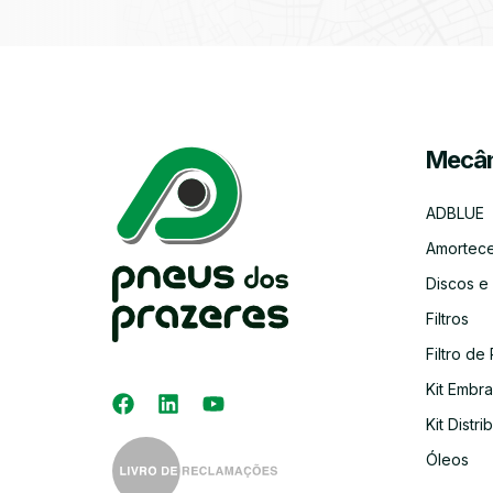
Mecân
ADBLUE
Amortec
Discos e
Filtros
Filtro de 
Kit Embr
Kit Distri
Óleos