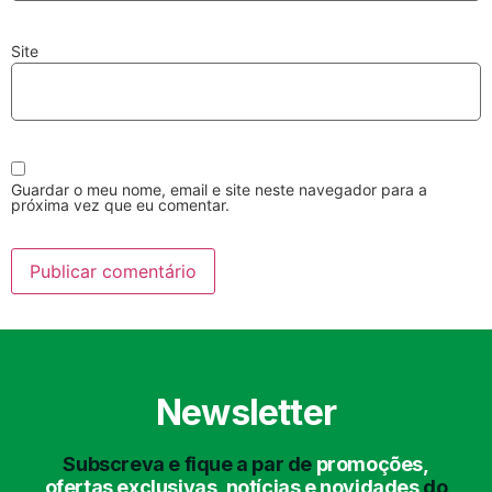
Site
Lavagem Manual
Lavagem de Motor
Guardar o meu nome, email e site neste navegador para a
com Aspiração e de
próxima vez que eu comentar.
Interiores
Newsletter
Lavagem de Chassis
Matrículas
Subscreva e fique a par de
promoções,
ofertas exclusivas, notícias e novidades
do