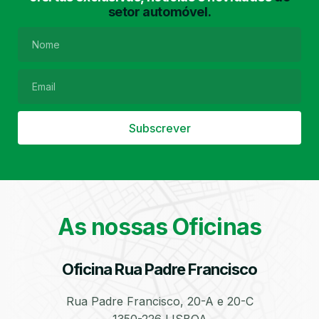
setor automóvel.
Filtro de Partículas
Óleos
Subscrever
Bate-Chapas
Higienização e
Desinfeção
As nossas Oficinas
Automóvel
Oficina Rua Padre Francisco
Rua Padre Francisco, 20-A e 20-C