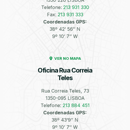
1350-226 LISBOA
Telefone:
213 931 330
Enchimento de
Pneus e Jantes
Fax:
213 931 333
Azoto/Nitrogénio
Coordenadas GPS:
38º 42’ 56’’ N
9º 10’ 7’’ W
VER NO MAPA
Oficina Rua Correia
Equilibragem das
Desempeno de
Rodas
Jantes
Teles
Rua Correia Teles, 73
1350-095 LISBOA
Telefone:
213 884 451
Coordenadas GPS:
38º 43’9’’ N
Escapes
Kit Embraiagem
9º 10’ 7’’ W