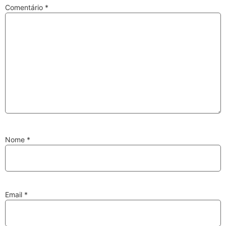
Comentário
*
Substituição de
Reparação de
Injetores
Turbos
PESQUISAR
Velas
Lâmpadas
Nome
*
Email
*
Discos e Pastilhas
Amortecedores
de Travões