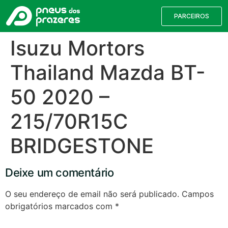
PARCEIROS
Isuzu Mortors
Thailand Mazda BT-
50 2020 –
215/70R15C
BRIDGESTONE
Válvulas TPMS
Reparação de Furos
Pesquisa de Pneus
Deixe um comentário
Encontre o pneu correto para a sua
O seu endereço de email não será publicado.
Campos
viatura
obrigatórios marcados com
*