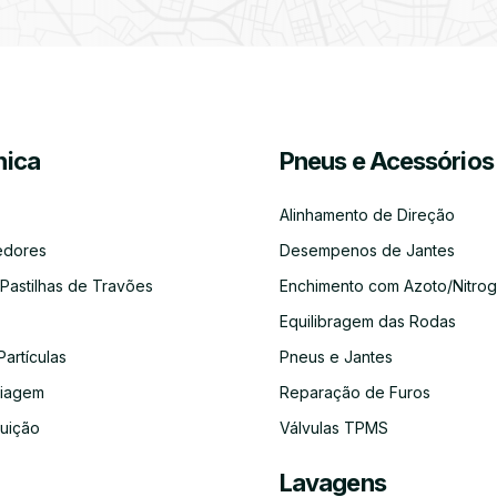
Partículas
Desinfeção
Azoto/Nitrogénio
Jantes
Automóvel
ica
Pneus e Acessórios
Equilibragem
Desempeno
Escapes
Kit
Kit
Diagnóst
das
de
Embraiagem
Distribuição
Eletróni
Rodas
Jantes
Alinhamento de Direção
edores
Desempenos de Jantes
 Pastilhas de Travões
Enchimento com Azoto/Nitrog
Equilibragem das Rodas
Auto-
Alinhamento
Alternador
ADBLUE
Limpeza
Faróis
Rádios
de
do
Partículas
Pneus e Jantes
Direção
Circuito
de
aiagem
Reparação de Furos
Refrigeração
buição
Válvulas TPMS
Lavagens