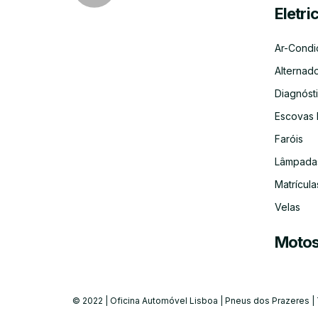
Eletri
Ar-Condi
Alternad
Diagnósti
Escovas 
Faróis
Lâmpada
Matrícula
Velas
Moto
© 2022 | Oficina Automóvel Lisboa | Pneus dos Prazeres |