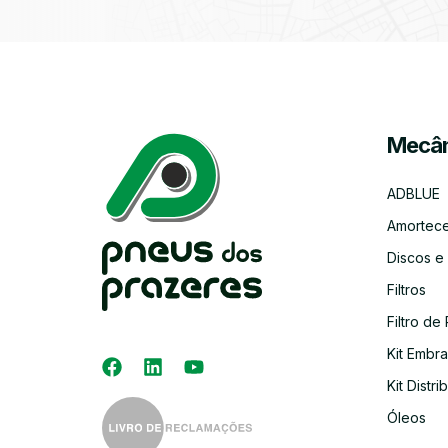
Mecân
ADBLUE
Amortec
Discos e
Filtros
Filtro de 
Kit Embr
Kit Distri
Óleos