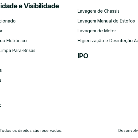
cidade e Visibilidade
Serviço
Lubrificação
Inspeção
Escovas
Filtros
Emissõe
Lavagem de Chassis
de
Automóvel
Limpa
de
Recolha
Para-
Gases
cionado
Lavagem Manual de Estofos
e
Brisas
(CO)
Entrega
or
Lavagem de Motor
do
Carro
co Eletrónico
Higienização e Desinfeção A
Limpa Para-Brisas
IPO
s
Ar-
Condicionado
s
s
 Todos os direitos são reservados.
Desenvolv