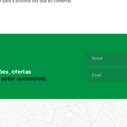
r para a próxima vez que eu comentar.
es, ofertas
 setor automóvel.
Pesquisa de
Pneus
Encontre o pneu