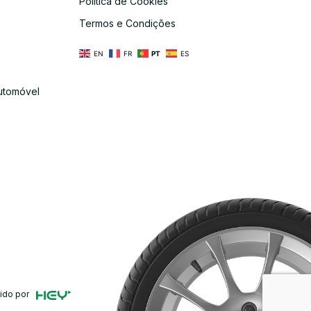
Política de Cookies
s
Termos e Condições
EN
FR
PT
ES
utomóvel
ido por