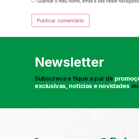
Guardar o meu nome, email e site neste navegado
Newsletter
Subscreva e fique a par de
promoçõ
exclusivas, notícias e novidades
do