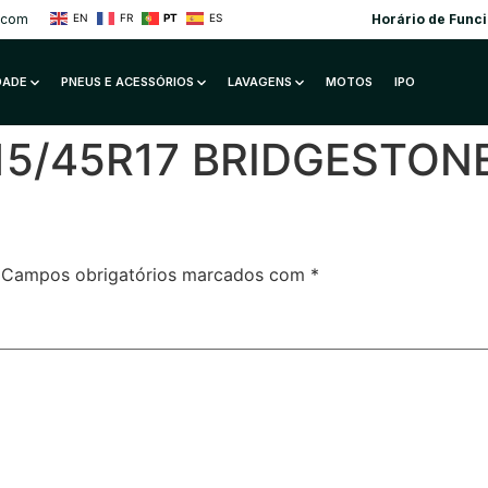
.com
Horário de Func
EN
FR
PT
ES
IDADE
PNEUS E ACESSÓRIOS
LAVAGENS
MOTOS
IPO
15/45R17 BRIDGESTON
Campos obrigatórios marcados com
*