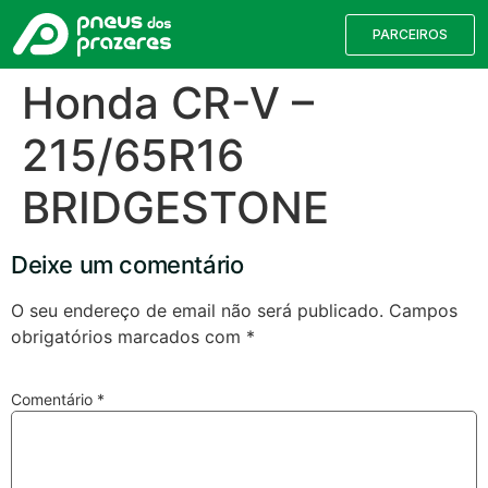
PARCEIROS
Honda CR-V –
215/65R16
BRIDGESTONE
Deixe um comentário
O seu endereço de email não será publicado.
Campos
obrigatórios marcados com
*
Válvulas TPMS
Reparação de Furos
Pesquisa de Pneus
Comentário
*
Encontre o pneu correto para a sua
viatura