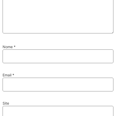
Substituição de
Reparação de
Injetores
Turbos
Nome
*
PESQUISAR
Velas
Lâmpadas
Email
*
Site
Discos e Pastilhas
Amortecedores
de Travões