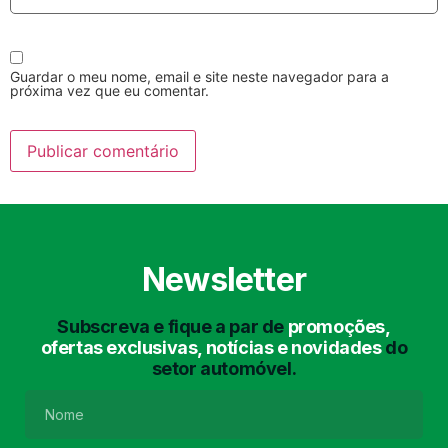
Guardar o meu nome, email e site neste navegador para a
próxima vez que eu comentar.
Lavagem Manual
Lavagem de Motor
com Aspiração e de
Interiores
Newsletter
Subscreva e fique a par de
promoções,
ofertas exclusivas, notícias e novidades
do
setor automóvel.
Lavagem de Chassis
Matrículas