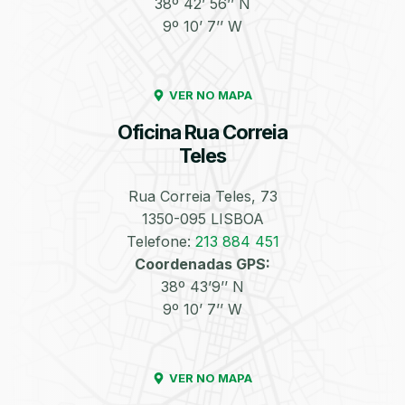
38º 42’ 56’’ N
9º 10’ 7’’ W
Enchimento de
Pneus e Jantes
Azoto/Nitrogénio
VER NO MAPA
Oficina Rua Correia
Teles
Rua Correia Teles, 73
1350-095 LISBOA
Equilibragem das
Desempeno de
Rodas
Jantes
Telefone:
213 884 451
Coordenadas GPS:
38º 43’9’’ N
9º 10’ 7’’ W
VER NO MAPA
Escapes
Kit Embraiagem