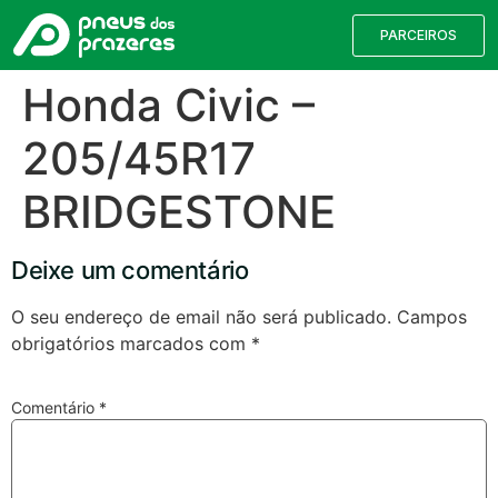
PARCEIROS
Honda Civic –
205/45R17
BRIDGESTONE
Deixe um comentário
O seu endereço de email não será publicado.
Campos
obrigatórios marcados com
*
Válvulas TPMS
Reparação de Furos
Pesquisa de Pneus
Comentário
*
Encontre o pneu correto para a sua
viatura