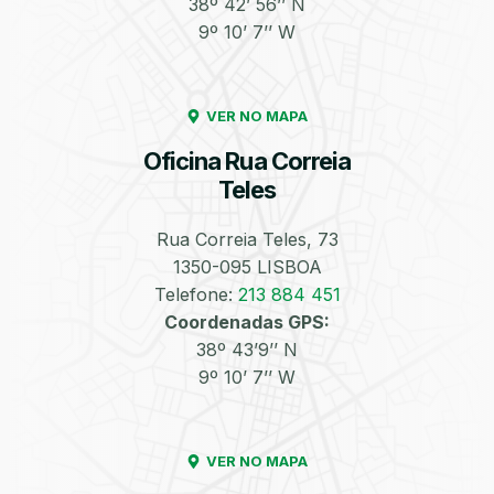
38º 42’ 56’’ N
9º 10’ 7’’ W
Enchimento de
Pneus e Jantes
Azoto/Nitrogénio
VER NO MAPA
Oficina Rua Correia
Teles
Rua Correia Teles, 73
1350-095 LISBOA
Equilibragem das
Desempeno de
Rodas
Jantes
Telefone:
213 884 451
Coordenadas GPS:
38º 43’9’’ N
9º 10’ 7’’ W
VER NO MAPA
Escapes
Kit Embraiagem