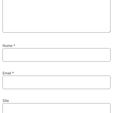
Substituição de
Reparação de
Injetores
Turbos
Nome
*
PESQUISAR
Velas
Lâmpadas
Email
*
Site
Discos e Pastilhas
Amortecedores
de Travões