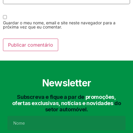
Guardar o meu nome, email e site neste navegador para a
próxima vez que eu comentar.
Lavagem Manual
Lavagem de Motor
com Aspiração e de
Interiores
Newsletter
Subscreva e fique a par de
promoções,
ofertas exclusivas, notícias e novidades
do
setor automóvel.
Lavagem de Chassis
Matrículas