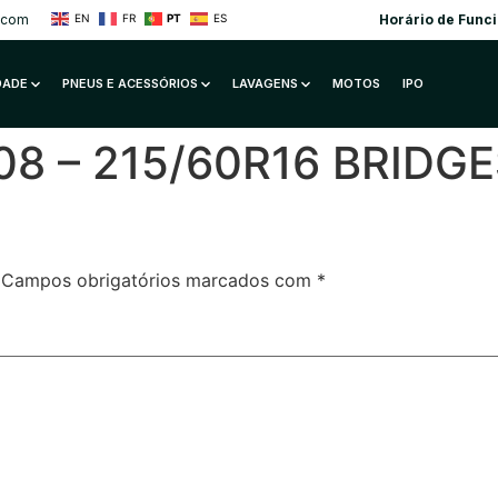
.com
Horário de Func
EN
FR
PT
ES
IDADE
PNEUS E ACESSÓRIOS
LAVAGENS
MOTOS
IPO
08 – 215/60R16 BRIDG
Campos obrigatórios marcados com
*