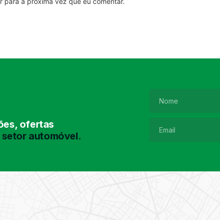
r para a próxima vez que eu comentar.
es, ofertas
 setor automóvel.
Pesquisa de
Pneus
Encontre o pneu