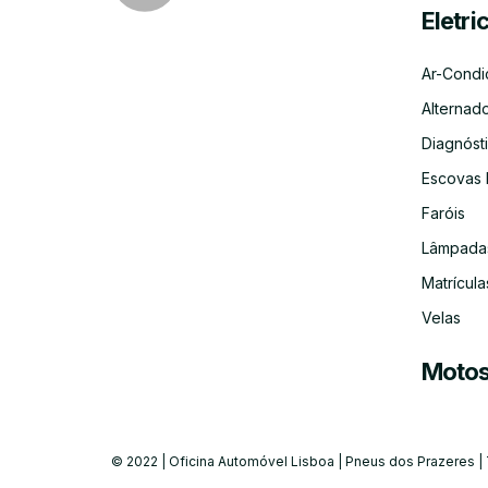
Eletri
Ar-Condi
Alternad
Diagnósti
Escovas 
Faróis
Lâmpada
Matrícula
Velas
Moto
© 2022 | Oficina Automóvel Lisboa | Pneus dos Prazeres |