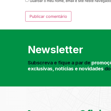
Guardar o meu nome, email e site neste navegado
Newsletter
Subscreva e fique a par de
promoçõ
exclusivas, notícias e novidades
do