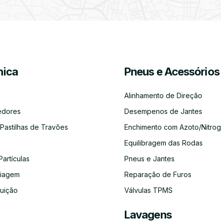
Partículas
Desinfeção
Azoto/Nitrogénio
Jantes
Automóvel
ica
Pneus e Acessórios
Equilibragem
Desempeno
Escapes
Kit
Kit
Diagnóst
das
de
Embraiagem
Distribuição
Eletróni
Rodas
Jantes
Alinhamento de Direção
edores
Desempenos de Jantes
 Pastilhas de Travões
Enchimento com Azoto/Nitrog
Equilibragem das Rodas
Auto-
Alinhamento
Alternador
ADBLUE
Limpeza
Faróis
Rádios
de
do
Partículas
Pneus e Jantes
Direção
Circuito
de
aiagem
Reparação de Furos
Refrigeração
buição
Válvulas TPMS
Lavagens