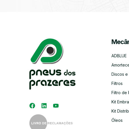
Mecân
ADBLUE
Amortec
Discos e
Filtros
Filtro de 
Kit Embr
Kit Distri
Óleos