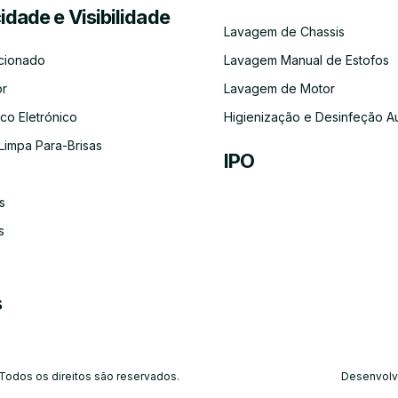
cidade e Visibilidade
Serviço
Lubrificação
Inspeção
Escovas
Filtros
Emissõe
Lavagem de Chassis
de
Automóvel
Limpa
de
Recolha
Para-
Gases
cionado
Lavagem Manual de Estofos
e
Brisas
(CO)
Entrega
or
Lavagem de Motor
do
Carro
co Eletrónico
Higienização e Desinfeção A
Limpa Para-Brisas
IPO
s
Ar-
Condicionado
s
s
 Todos os direitos são reservados.
Desenvolv