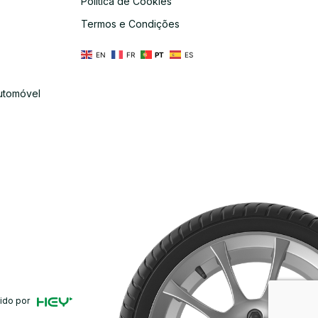
Política de Cookies
s
Termos e Condições
EN
FR
PT
ES
utomóvel
ido por