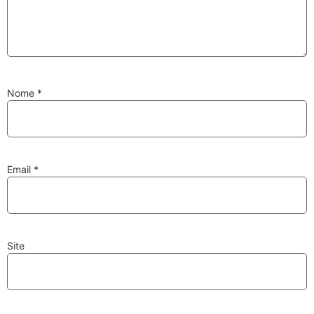
Substituição de
Reparação de
Injetores
Turbos
Nome
*
PESQUISAR
Velas
Lâmpadas
Email
*
Site
Discos e Pastilhas
Amortecedores
de Travões