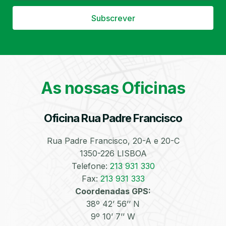
Subscrever
Filtro de Partículas
Óleos
As nossas Oficinas
Oficina Rua Padre Francisco
Rua Padre Francisco, 20-A e 20-C
Bate-Chapas
Higienização e
Desinfeção
1350-226 LISBOA
Automóvel
Telefone:
213 931 330
Fax:
213 931 333
Coordenadas GPS:
38º 42’ 56’’ N
9º 10’ 7’’ W