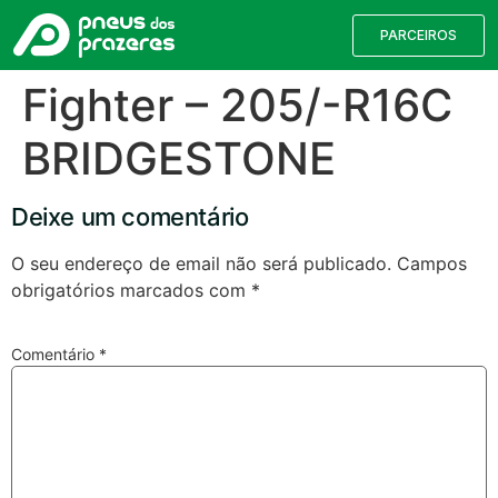
PARCEIROS
Fighter – 205/-R16C
BRIDGESTONE
Deixe um comentário
O seu endereço de email não será publicado.
Campos
obrigatórios marcados com
*
Válvulas TPMS
Reparação de Furos
Comentário
*
Pesquisa de Pneus
Encontre o pneu correto para a sua
viatura