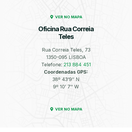
Enchimento de
Pneus e Jantes
VER NO MAPA
Azoto/Nitrogénio
Oficina Rua Correia
Teles
Rua Correia Teles, 73
1350-095 LISBOA
Telefone:
213 884 451
Equilibragem das
Desempeno de
Coordenadas GPS:
Rodas
Jantes
38º 43’9’’ N
9º 10’ 7’’ W
VER NO MAPA
Escapes
Kit Embraiagem