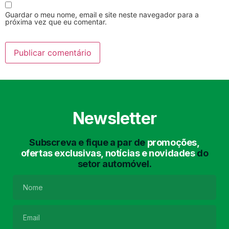
Guardar o meu nome, email e site neste navegador para a
próxima vez que eu comentar.
Lavagem Manual
Lavagem de Motor
com Aspiração e de
Interiores
Newsletter
Subscreva e fique a par de
promoções,
ofertas exclusivas, notícias e novidades
do
setor automóvel.
Lavagem de Chassis
Matrículas