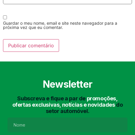
Guardar o meu nome, email e site neste navegador para a
próxima vez que eu comentar.
Lavagem Manual
Lavagem de Motor
com Aspiração e de
Interiores
Newsletter
Subscreva e fique a par de
promoções,
ofertas exclusivas, notícias e novidades
do
setor automóvel.
Lavagem de Chassis
Matrículas