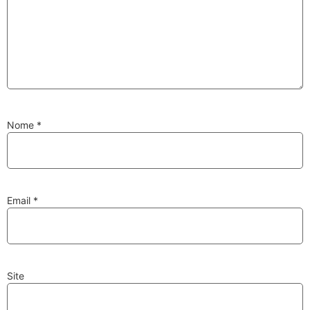
Substituição de
Reparação de
Injetores
Turbos
Nome
*
PESQUISAR
Velas
Lâmpadas
Email
*
Site
Discos e Pastilhas
Amortecedores
de Travões