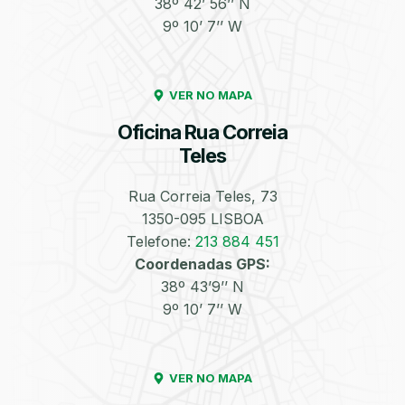
38º 42’ 56’’ N
9º 10’ 7’’ W
Enchimento de
Pneus e Jantes
Azoto/Nitrogénio
VER NO MAPA
Oficina Rua Correia
Teles
Rua Correia Teles, 73
1350-095 LISBOA
Equilibragem das
Desempeno de
Rodas
Jantes
Telefone:
213 884 451
Coordenadas GPS:
38º 43’9’’ N
9º 10’ 7’’ W
VER NO MAPA
Escapes
Kit Embraiagem