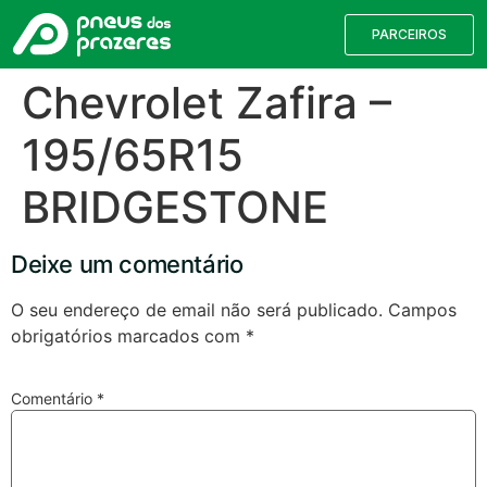
PARCEIROS
Chevrolet Zafira –
195/65R15
BRIDGESTONE
Deixe um comentário
O seu endereço de email não será publicado.
Campos
obrigatórios marcados com
*
Válvulas TPMS
Reparação de Furos
Pesquisa de Pneus
Comentário
*
Encontre o pneu correto para a sua
viatura