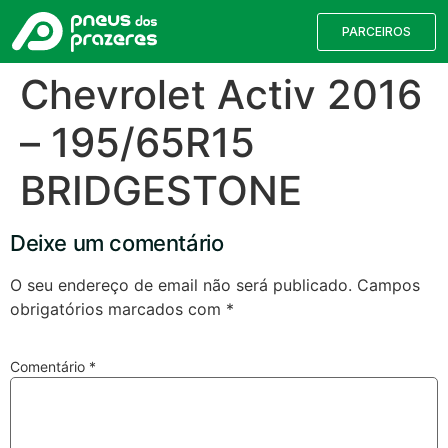
PARCEIROS
Chevrolet Activ 2016
– 195/65R15
BRIDGESTONE
Deixe um comentário
O seu endereço de email não será publicado.
Campos
obrigatórios marcados com
*
Válvulas TPMS
Reparação de Furos
Pesquisa de Pneus
Comentário
*
Encontre o pneu correto para a sua
viatura