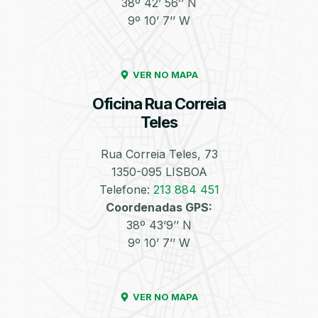
38º 42’ 56’’ N
9º 10’ 7’’ W
Enchimento de
Pneus e Jantes
Azoto/Nitrogénio
VER NO MAPA
Oficina Rua Correia
Teles
Rua Correia Teles, 73
1350-095 LISBOA
Equilibragem das
Desempeno de
Rodas
Jantes
Telefone:
213 884 451
Coordenadas GPS:
38º 43’9’’ N
9º 10’ 7’’ W
VER NO MAPA
Escapes
Kit Embraiagem