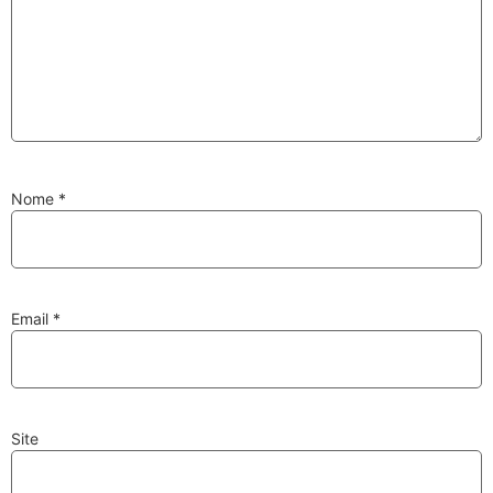
Substituição de
Reparação de
Injetores
Turbos
Nome
*
PESQUISAR
Velas
Lâmpadas
Email
*
Site
Discos e Pastilhas
Amortecedores
de Travões