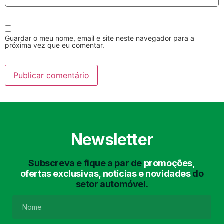
Guardar o meu nome, email e site neste navegador para a
próxima vez que eu comentar.
Lavagem Manual
Lavagem de Motor
com Aspiração e de
Interiores
Newsletter
Subscreva e fique a par de
promoções,
ofertas exclusivas, notícias e novidades
do
setor automóvel.
Lavagem de Chassis
Matrículas