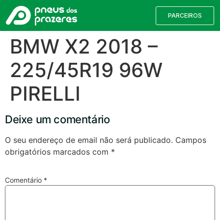
PARCEIROS
BMW X2 2018 –
225/45R19 96W
PIRELLI
Deixe um comentário
O seu endereço de email não será publicado.
Campos
obrigatórios marcados com
*
Válvulas TPMS
Reparação de Furos
Pesquisa de Pneus
Comentário
*
Encontre o pneu correto para a sua
viatura