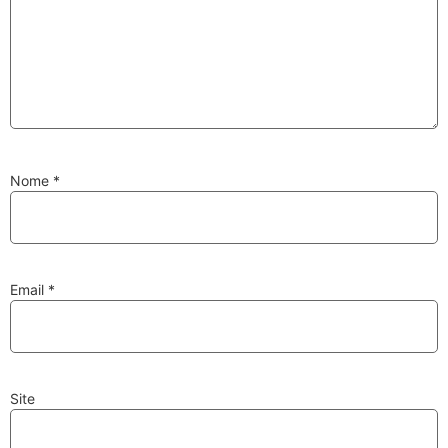
Substituição de
Reparação de
Injetores
Turbos
Nome
*
PESQUISAR
Velas
Lâmpadas
Email
*
Site
Discos e Pastilhas
Amortecedores
de Travões