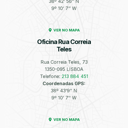
38º 42’ 56’’ N
9º 10’ 7’’ W
Enchimento de
Pneus e Jantes
Azoto/Nitrogénio
VER NO MAPA
Oficina Rua Correia
Teles
Rua Correia Teles, 73
1350-095 LISBOA
Equilibragem das
Desempeno de
Rodas
Jantes
Telefone:
213 884 451
Coordenadas GPS:
38º 43’9’’ N
9º 10’ 7’’ W
VER NO MAPA
Escapes
Kit Embraiagem