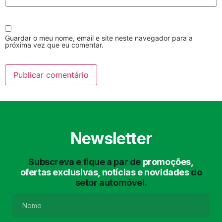
Guardar o meu nome, email e site neste navegador para a
próxima vez que eu comentar.
Lavagem Manual
Lavagem de Motor
com Aspiração e de
Interiores
Newsletter
Subscreva e fique a par de
promoções,
ofertas exclusivas, notícias e novidades
do
setor automóvel.
Lavagem de Chassis
Matrículas