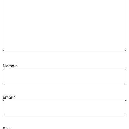
Substituição de
Reparação de
Injetores
Turbos
PESQUISAR
Nome
*
Velas
Lâmpadas
Email
*
Discos e Pastilhas
Amortecedores
de Travões
Site