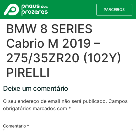
PARCEIROS
BMW 8 SERIES
Cabrio M 2019 –
275/35ZR20 (102Y)
PIRELLI
Deixe um comentário
Válvulas TPMS
Reparação de Furos
Pesquisa de Pneus
O seu endereço de email não será publicado.
Campos
obrigatórios marcados com
*
Encontre o pneu correto para a sua
viatura
Comentário
*