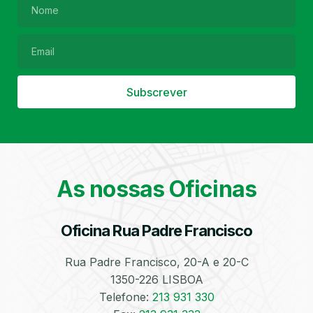
Filtro de Partículas
Óleos
Subscrever
As nossas Oficinas
Bate-Chapas
Higienização e
Desinfeção
Automóvel
Oficina Rua Padre Francisco
Rua Padre Francisco, 20-A e 20-C
1350-226 LISBOA
Telefone:
213 931 330