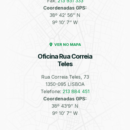
Fax:
213 931 333
Coordenadas GPS:
Enchimento de
Pneus e Jantes
38º 42’ 56’’ N
Azoto/Nitrogénio
9º 10’ 7’’ W
VER NO MAPA
Oficina Rua Correia
Teles
Equilibragem das
Desempeno de
Rodas
Jantes
Rua Correia Teles, 73
1350-095 LISBOA
Telefone:
213 884 451
Coordenadas GPS:
38º 43’9’’ N
9º 10’ 7’’ W
Escapes
Kit Embraiagem