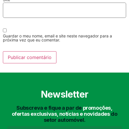
Guardar o meu nome, email e site neste navegador para a
próxima vez que eu comentar.
Lavagem Manual
Lavagem de Motor
com Aspiração e de
Interiores
Newsletter
Subscreva e fique a par de
promoções,
Lavagem de Chassis
Matrículas
ofertas exclusivas, notícias e novidades
do
setor automóvel.