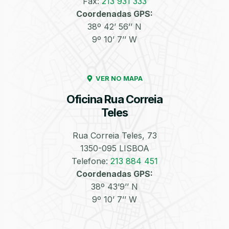
Fax:
213 931 333
Coordenadas GPS:
Enchimento de
Pneus e Jantes
38º 42’ 56’’ N
Azoto/Nitrogénio
9º 10’ 7’’ W
VER NO MAPA
Oficina Rua Correia
Teles
Equilibragem das
Desempeno de
Rodas
Jantes
Rua Correia Teles, 73
1350-095 LISBOA
Telefone:
213 884 451
Coordenadas GPS:
38º 43’9’’ N
9º 10’ 7’’ W
Escapes
Kit Embraiagem