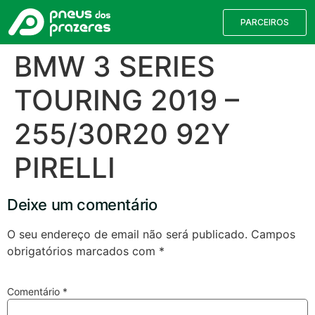
PARCEIROS
BMW 3 SERIES
TOURING 2019 –
255/30R20 92Y
PIRELLI
Deixe um comentário
Válvulas TPMS
Reparação de Furos
Pesquisa de Pneus
O seu endereço de email não será publicado.
Campos
obrigatórios marcados com
*
Encontre o pneu correto para a sua
viatura
Comentário
*