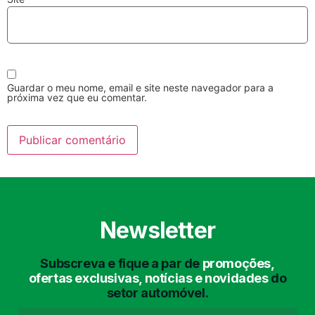
Guardar o meu nome, email e site neste navegador para a
próxima vez que eu comentar.
Lavagem Manual
Lavagem de Motor
com Aspiração e de
Interiores
Newsletter
Subscreva e fique a par de
promoções,
Lavagem de Chassis
Matrículas
ofertas exclusivas, notícias e novidades
do
setor automóvel.