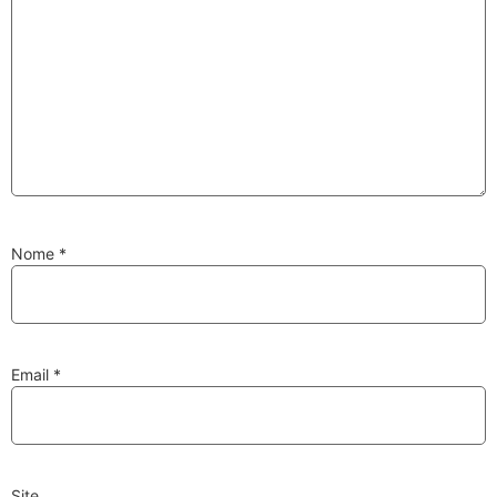
Substituição de
Reparação de
Injetores
Turbos
PESQUISAR
Nome
*
Velas
Lâmpadas
Email
*
Discos e Pastilhas
Amortecedores
de Travões
Site