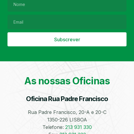
Filtro de Partículas
Óleos
Subscrever
As nossas Oficinas
Bate-Chapas
Higienização e
Desinfeção
Automóvel
Oficina Rua Padre Francisco
Rua Padre Francisco, 20-A e 20-C
1350-226 LISBOA
Telefone:
213 931 330