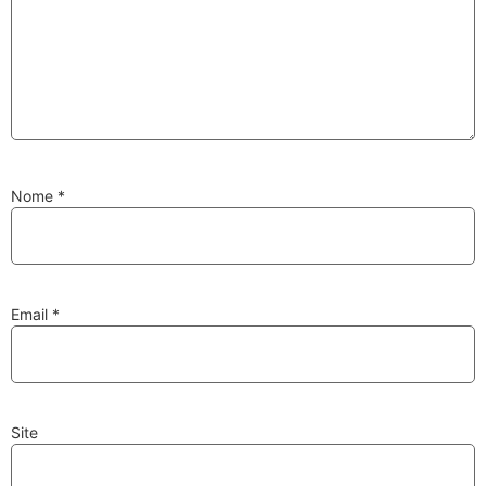
Substituição de
Reparação de
Injetores
Turbos
Nome
*
PESQUISAR
Velas
Lâmpadas
Email
*
Site
Discos e Pastilhas
Amortecedores
de Travões