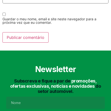
Guardar o meu nome, email e site neste navegador para a
próxima vez que eu comentar.
Lavagem Manual
Lavagem de Motor
com Aspiração e de
Interiores
Newsletter
Subscreva e fique a par de
promoções,
ofertas exclusivas, notícias e novidades
do
setor automóvel.
Lavagem de Chassis
Matrículas