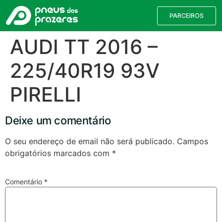
PARCEIROS
AUDI TT 2016 –
225/40R19 93V
PIRELLI
Deixe um comentário
O seu endereço de email não será publicado.
Campos
obrigatórios marcados com
*
Válvulas TPMS
Reparação de Furos
Pesquisa de Pneus
Comentário
*
Encontre o pneu correto para a sua
viatura