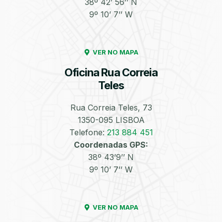
38º 42’ 56’’ N
9º 10’ 7’’ W
Enchimento de
Pneus e Jantes
Azoto/Nitrogénio
VER NO MAPA
Oficina Rua Correia
Teles
Rua Correia Teles, 73
1350-095 LISBOA
Equilibragem das
Desempeno de
Rodas
Jantes
Telefone:
213 884 451
Coordenadas GPS:
38º 43’9’’ N
9º 10’ 7’’ W
VER NO MAPA
Escapes
Kit Embraiagem