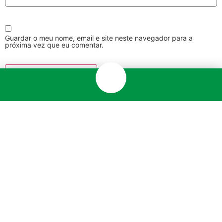
Guardar o meu nome, email e site neste navegador para a
próxima vez que eu comentar.
Newsletter
Subscreva e fique a par de
promoções,
ofertas exclusivas, notícias e novidades
do
setor automóvel.