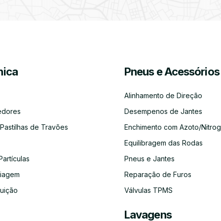
Partículas
Desinfeção
Azoto/Nitrogénio
Jantes
Automóvel
ica
Pneus e Acessórios
Equilibragem
Desempeno
Escapes
Kit
Kit
Diagnóst
das
de
Embraiagem
Distribuição
Eletróni
Rodas
Jantes
Alinhamento de Direção
edores
Desempenos de Jantes
 Pastilhas de Travões
Enchimento com Azoto/Nitrog
Equilibragem das Rodas
Auto-
Alinhamento
Alternador
ADBLUE
Limpeza
Faróis
Rádios
de
do
Partículas
Pneus e Jantes
Direção
Circuito
de
aiagem
Reparação de Furos
Refrigeração
buição
Válvulas TPMS
Lavagens