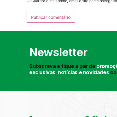
Guardar o meu nome, email e site neste navegado
Newsletter
Subscreva e fique a par de
promoçõ
exclusivas, notícias e novidades
do