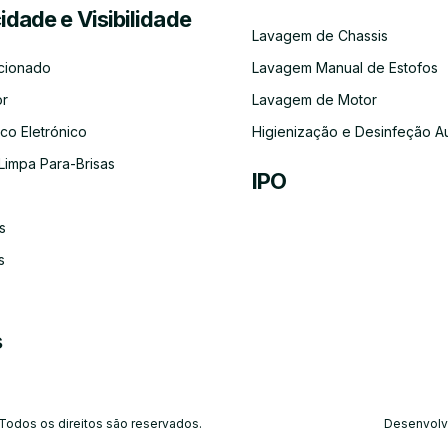
cidade e Visibilidade
Serviço
Lubrificação
Inspeção
Escovas
Filtros
Emissõe
Lavagem de Chassis
de
Automóvel
Limpa
de
Recolha
Para-
Gases
cionado
Lavagem Manual de Estofos
e
Brisas
(CO)
Entrega
or
Lavagem de Motor
do
Carro
co Eletrónico
Higienização e Desinfeção A
Limpa Para-Brisas
IPO
s
Ar-
Condicionado
s
s
 Todos os direitos são reservados.
Desenvolv