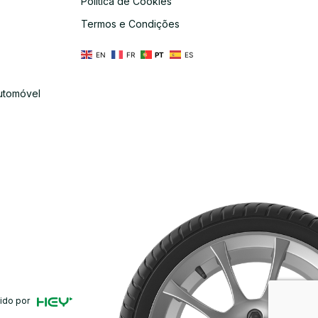
Política de Cookies
s
Termos e Condições
EN
FR
PT
ES
utomóvel
ido por