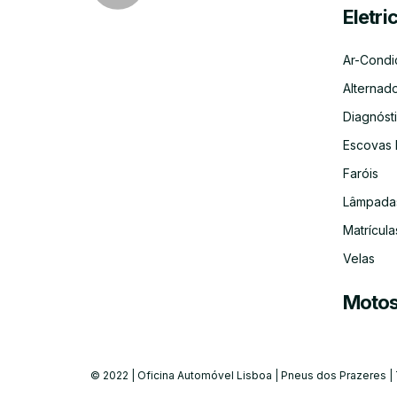
Eletri
Ar-Condi
Alternad
Diagnósti
Escovas 
Faróis
Lâmpada
Matrícula
Velas
Moto
© 2022 | Oficina Automóvel Lisboa | Pneus dos Prazeres |