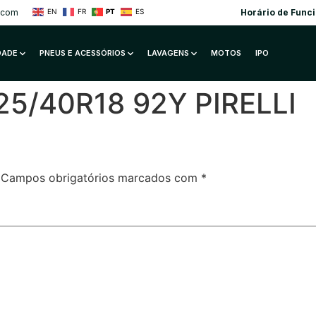
.com
Horário de Func
EN
FR
PT
ES
IDADE
PNEUS E ACESSÓRIOS
LAVAGENS
MOTOS
IPO
25/40R18 92Y PIRELLI
Campos obrigatórios marcados com
*