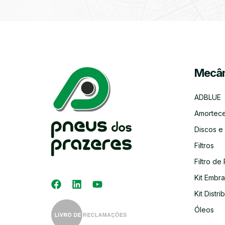
Mecân
ADBLUE
Amortec
Discos e
Filtros
Filtro de 
Kit Embr
Kit Distri
Óleos