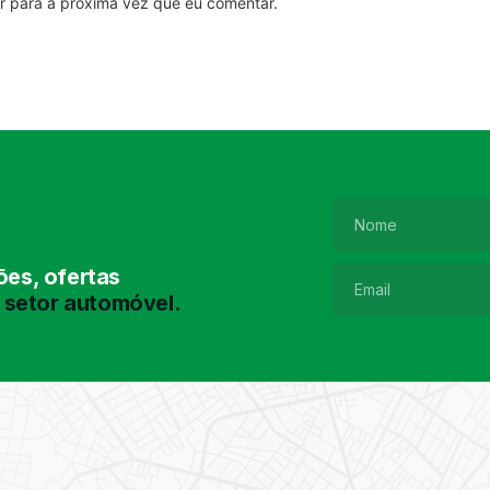
r para a próxima vez que eu comentar.
es, ofertas
 setor automóvel.
Pesquisa de
Pneus
Encontre o pneu